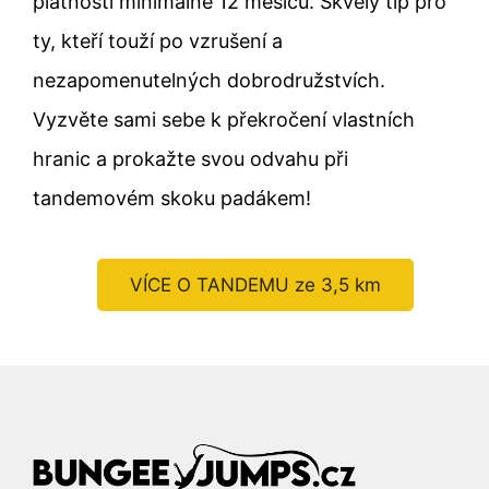
platností minimálně 12 měsíců. Skvělý tip pro
ty, kteří touží po vzrušení a
nezapomenutelných dobrodružstvích.
Vyzvěte sami sebe k překročení vlastních
hranic a prokažte svou odvahu při
tandemovém skoku padákem!
VÍCE O TANDEMU ze 3,5 km