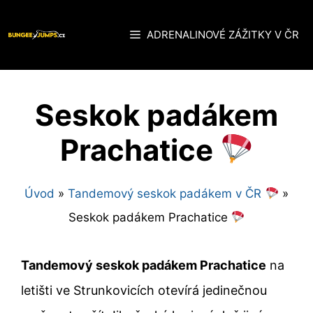
Přeskočit
na
ADRENALINOVÉ ZÁŽITKY V ČR
obsah
Seskok padákem
Prachatice
Úvod
»
Tandemový seskok padákem v ČR
»
Seskok padákem Prachatice
Tandemový seskok padákem Prachatice
na
letišti ve Strunkovicích otevírá jedinečnou