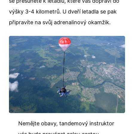
se přesunete k letadlu, které vás dopraví do
výšky 3-4 kilometrů. U dveří letadla se pak
připravíte na svůj adrenalinový okamžik.
Nemějte obavy, tandemový instruktor